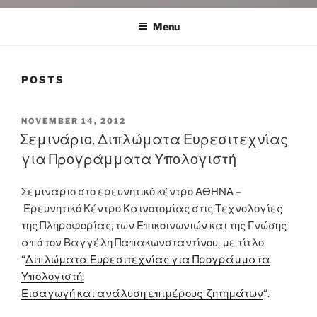
Menu
POSTS
POSTED
NOVEMBER 14, 2012
ON
Σεμινάριο, Διπλώματα Ευρεσιτεχνίας
για Προγράμματα Υπολογιστή
Σεμινάριο στο ερευνητικό κέντρο ΑΘΗΝΑ –
Ερευνητικό Κέντρο Καινοτομίας στις Τεχνολογίες
της Πληροφορίας, των Επικοινωνιών και της Γνώσης
από τον Βαγγέλη Παπακωνσταντίνου, με τίτλο
“
Διπλώματα Ευρεσιτεχνίας για Προγράμματα
Υπολογιστή:
Εισαγωγή και ανάλυση επιμέρους ζητημάτων
“.