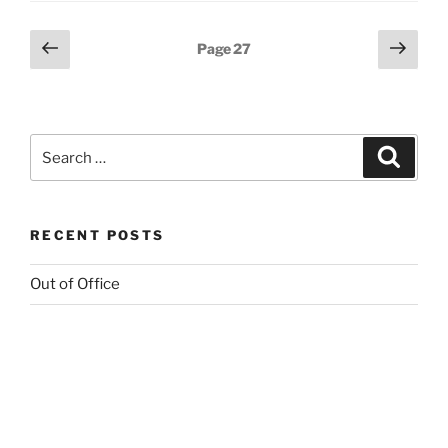
Posts
Previous
Next
Page
27
page
page
pagination
Search
Search
for:
RECENT POSTS
Out of Office
(no title)
Το Evernote, και η συναισθηματική αξία του software
Ευχές για Καλά Χριστούγεννα & Ευτυχισμένο το
2026!