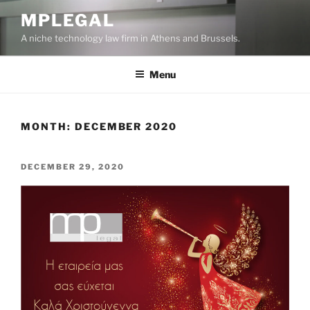
Skip
MPLEGAL
to
A niche technology law firm in Athens and Brussels.
content
Menu
MONTH:
DECEMBER 2020
POSTED
DECEMBER 29, 2020
ON