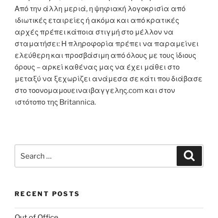
Από την άλλη μεριά, η ψηφιακή λογοκρισία από
ιδιωτικές εταιρείες ή ακόμα και από κρατικές
αρχές πρέπει κάποια στιγμή στο μέλλον να
σταματήσει: Η πληροφορία πρέπει να παραμείνει
ελεύθερη και προσβάσιμη από όλους με τους ίδιους
όρους – αρκεί καθένας μας να έχει μάθει στο
μεταξύ να ξεχωρίζει ανάμεσα σε κάτι που διάβασε
στο τοονομαμουειναιβαγγελης.com και στον
ιστότοπο της Britannica.
Search
Search
for:
RECENT POSTS
Out of Office