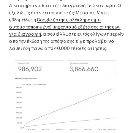
Δικαστήριο να διατάζει διαγραφή εδώ και τώρα. Οι
εξελίξεις ήταν καταιγιστικές: Μέσα σε λίγες
εβδομάδες η
Google έστησε ολόκληρο (ημι-
αυτοματοποιημένο) μηχανισμό εξέτασης αιτήσεων
για διαγραφή
, αφού άλλωστε εντός ολίγων ημερών
από την έκδοση της απόφασης είχε προλάβει να
λάβει ήδη πάνω από 40.000 τέτοιες αιτήσεις.