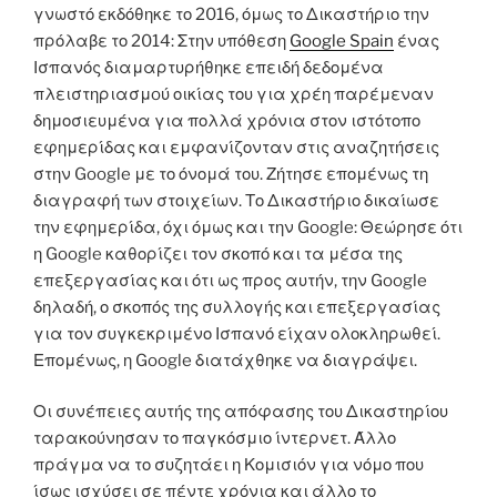
γνωστό εκδόθηκε το 2016, όμως το Δικαστήριο την
πρόλαβε το 2014: Στην υπόθεση
Google Spain
ένας
Ισπανός διαμαρτυρήθηκε επειδή δεδομένα
πλειστηριασμoύ οικίας του για χρέη παρέμεναν
δημοσιευμένα για πολλά χρόνια στον ιστότοπο
εφημερίδας και εμφανίζονταν στις αναζητήσεις
στην Google με το όνομά του. Ζήτησε επομένως τη
διαγραφή των στοιχείων. Το Δικαστήριο δικαίωσε
την εφημερίδα, όχι όμως και την Google: Θεώρησε ότι
η Google καθορίζει τον σκοπό και τα μέσα της
επεξεργασίας και ότι ως προς αυτήν, την Google
δηλαδή, ο σκοπός της συλλογής και επεξεργασίας
για τον συγκεκριμένο Ισπανό είχαν ολοκληρωθεί.
Επομένως, η Google διατάχθηκε να διαγράψει.
Οι συνέπειες αυτής της απόφασης του Δικαστηρίου
ταρακούνησαν το παγκόσμιο ίντερνετ. Άλλο
πράγμα να το συζητάει η Κομισιόν για νόμο που
ίσως ισχύσει σε πέντε χρόνια και άλλο το