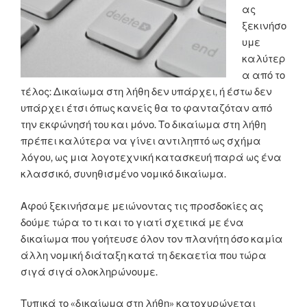
ας
ξεκινήσο
υμε
καλύτερ
α από το
τέλος: Δικαίωμα στη λήθη δεν υπάρχει, ή έστω δεν
υπάρχει έτσι όπως κανείς θα το φανταζόταν από
την εκφώνησή του και μόνο. Το δικαίωμα στη λήθη
πρέπει καλύτερα να γίνει αντιληπτό ως σχήμα
λόγου, ως μια λογοτεχνική κατασκευή παρά ως ένα
κλασσικό, συνηθισμένο νομικό δικαίωμα.
Αφού ξεκινήσαμε μειώνοντας τις προσδοκίες ας
δούμε τώρα το τι και το γιατί σχετικά με ένα
δικαίωμα που γοήτευσε όλον τον πλανήτη όσο καμία
άλλη νομική διάταξη κατά τη δεκαετία που τώρα
σιγά σιγά ολοκληρώνουμε.
Τυπικά το «δικαίωμα στη λήθη» κατοχυρώνεται