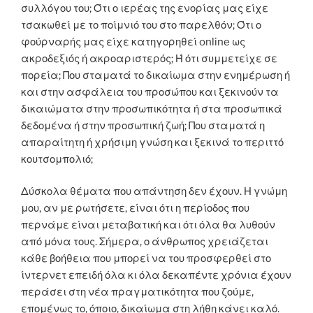
συλλόγου του; Ότι ο ιερέας της ενορίας μας είχε
τσακωθεί με το ποίμνιό του στο παρελθόν; Ότι ο
φούρναρής μας είχε κατηγορηθεί online ως
ακροδεξιός ή ακροαριστερός; Ή ότι συμμετείχε σε
πορεία; Που σταματά το δικαίωμα στην ενημέρωση ή
και στην ασφάλεια του προσώπου και ξεκινούν τα
δικαιώματα στην προσωπικότητα ή στα προσωπικά
δεδομένα ή στην προσωπική ζωή; Που σταματά η
απαραίτητη ή χρήσιμη γνώση και ξεκινά το περιττό
κουτσομπολιό;
Δύσκολα θέματα που απάντηση δεν έχουν. Η γνώμη
μου, αν με ρωτήσετε, είναι ότι η περίοδος που
περνάμε είναι μεταβατική και ότι όλα θα λυθούν
από μόνα τους. Σήμερα, ο άνθρωπος χρειάζεται
κάθε βοήθεια που μπορεί να του προσφερθεί στο
ίντερνετ επειδή όλα κι όλα δεκαπέντε χρόνια έχουν
περάσει στη νέα πραγματικότητα που ζούμε,
επομένως το, όποιο, δικαίωμα στη λήθη κάνει καλό.