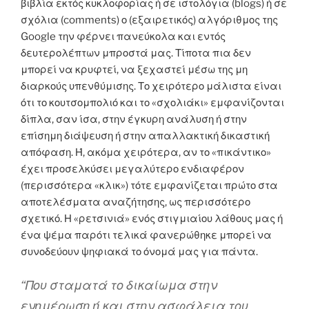
βιβλία εκτός κυκλοφορίας ή σε ιστολόγια (blogs) ή σε
σχόλια (comments) ο (εξαιρετικός) αλγόριθμος της
Google την φέρνει πανεύκολα και εντός
δευτερολέπτων μπροστά μας. Τίποτα πια δεν
μπορεί να κρυφτεί, να ξεχαστεί μέσω της μη
διαρκούς υπενθύμισης. Το χειρότερο μάλιστα είναι
ότι το κουτσομπολιό και το «σχολιάκι» εμφανίζονται
δίπλα, σαν ίσα, στην έγκυρη ανάλυση ή στην
επίσημη διάψευση ή στην απαλλακτική δικαστική
απόφαση. Ή, ακόμα χειρότερα, αν το «πικάντικο»
έχει προσελκύσει μεγαλύτερο ενδιαφέρον
(περισσότερα «κλικ») τότε εμφανίζεται πρώτο στα
αποτελέσματα αναζήτησης, ως περισσότερο
σχετικό. Η «ρετσινιά» ενός στιγμιαίου λάθους μας ή
ένα ψέμα παρότι τελικά φανερώθηκε μπορεί να
συνοδεύουν ψηφιακά το όνομά μας για πάντα.
“Που σταματά το δικαίωμα στην
ενημέρωση ή και στην ασφάλεια του