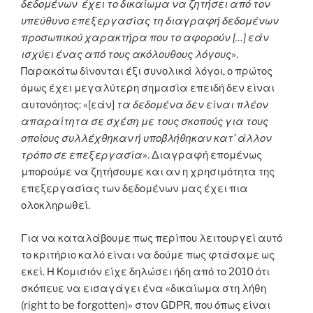
δεδομένων έχει το δικαίωμα να ζητήσει από τον
υπεύθυνο επεξεργασίας τη διαγραφή δεδομένων
προσωπικού χαρακτήρα που το αφορούν […] εάν
ισχύει ένας από τους ακόλουθους λόγους
».
Παρακάτω δίνονται έξι συνολικά λόγοι, ο πρώτος
όμως έχει μεγαλύτερη σημασία επειδή δεν είναι
αυτονόητος: «[εάν]
τα δεδομένα δεν είναι πλέον
απαραίτητα σε σχέση με τους σκοπούς για τους
οποίους συλλέχθηκαν ή υποβλήθηκαν κατ’ άλλον
τρόπο σε επεξεργασία
». Διαγραφή επομένως
μπορούμε να ζητήσουμε και αν η χρησιμότητα της
επεξεργασίας των δεδομένων μας έχει πια
ολοκληρωθεί.
Για να καταλάβουμε πως περίπου λειτουργεί αυτό
το κριτήριο καλό είναι να δούμε πως φτάσαμε ως
εκεί. Η Κομισιόν είχε δηλώσει ήδη από το 2010 ότι
σκόπευε να εισαγάγει ένα «δικαίωμα στη λήθη
(right to be forgotten)» στον GDPR, που όπως είναι