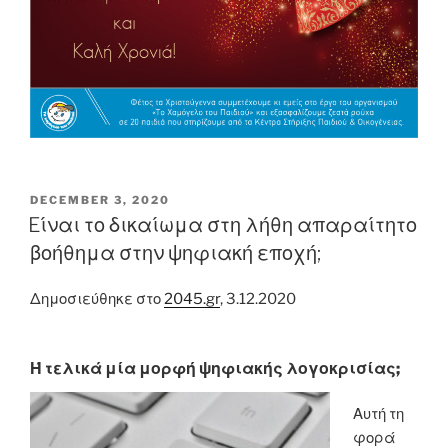
POSTED
DECEMBER 3, 2020
ON
Eίναι το δικαίωμα στη λήθη απαραίτητο
βοήθημα στην ψηφιακή εποχή;
Δημοσιεύθηκε στο
2045.gr
, 3.12.2020
Ή τελικά μία μορφή ψηφιακής λογοκρισίας;
Αυτή τη
φορά