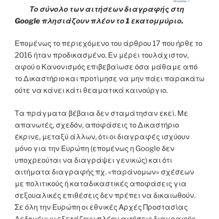
Το σύνολο των αιτήσεων διαγραφής στη
Google πλησιάζουν πλέον το 1 εκατομμύριο.
Επομένως το περιεχόμενο του άρθρου 17 που ήρθε το
2016 ήταν προδικασμένο. Εν μέρει τουλάχιστον,
αφού ο Κανονισμός επιβεβαίωσε όσα μάθαμε από
το Δικαστήριο και προτίμησε να μην πάει παρακάτω
ούτε να κάνει κάτι θεαματικά καινούργιο.
Τα πράγματα βέβαια δεν σταμάτησαν εκεί. Με
απανωτές, σχεδόν, αποφάσεις το Δικαστήριο
έκρινε, μεταξύ άλλων, ότι οι διαγραφές ισχύουν
μόνο για την Ευρώπη (επομένως η Google δεν
υποχρεούται να διαγράψει γενικώς) και ότι
αιτήματα διαγραφής πχ. «παράνομων» σχέσεων
με πολιτικούς ή καταδικαστικές αποφάσεις για
σεξουαλικές επιθέσεις δεν πρέπει να δικαιωθούν.
Σε όλη την Ευρώπη οι εθνικές Αρχές Προστασίας
Δεδομένων εξετάζουν πλέον αιτήσεις διαγραφής