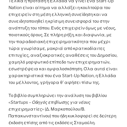
Τελικά η πρόταση η Ελλάδα να γίνει ένα Start-Up
Nation είναι αίτημα να αλλάξει η κουλτούρα του
επιχειρείν στη μέση ελληνική συνείδηση και να
συνειδητοποιηθεί η κρίσιμη συνεισφορά του στην
ανάπτυξη του τόπου. Ενός επιχειρείν όμως με νέους,
ποιοτικούς όρους. Σε πλήρη ρήξη, και διαφωνία, με
την παραδοσιακή επιχειρηματικότητα που μέχρι
τώρα γνωρίσαμε, μακριά από κρατικοδίαιτες
επιτυχίες, αναξιοκρατικές αναθέσεις του Δημοσίου,
χαμηλό μορφωτικό επίπεδο των επιχειρηματιών,
εσωστρέφεια και ομφαλοσκόπηση. Όλα αυτά είναι
χαρακτηριστικά που ένα Start-Up Nation, η Ελλάδα
του μέλλοντος, γρήγορα θ’ αφήσει πίσω της.
Το βιβλίο συμπληρώνει την ανάλυση του βιβλίου
«
Startups
– Οδηγός επιβίωσης για νέους
επιχειρηματίες
» (Δ. Μαρκοπούλου/Β.
Παπακωνσταντίνου) που ήδη κυκλοφορεί σε δεύτερη
έκδοση επίσης από τις εκδόσεις Σταμούλη.