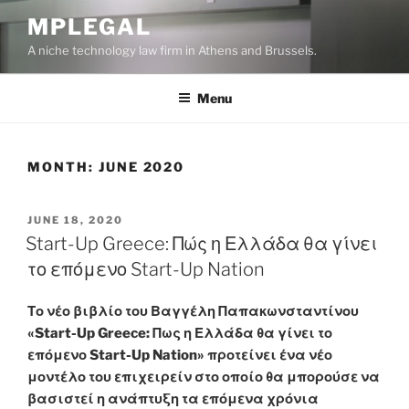
Skip
MPLEGAL
to
A niche technology law firm in Athens and Brussels.
content
Menu
MONTH:
JUNE 2020
POSTED
JUNE 18, 2020
ON
Start-Up Greece: Πώς η Ελλάδα θα γίνει
το επόμενο Start-Up Nation
Το νέο βιβλίο του Βαγγέλη Παπακωνσταντίνου
«Start-Up Greece: Πως η Ελλάδα θα γίνει το
επόμενο Start-Up Nation» προτείνει ένα νέο
μοντέλο του επιχειρείν στο οποίο θα μπορούσε να
βασιστεί η ανάπτυξη τα επόμενα χρόνια