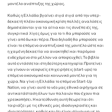
μοντέλο ανάπτυξης της χώρας.
Καθώς η Ελλάδα βγαίνει σιγά σιγά από την υπερ-
δεκαετή πλέον οικονομική κρίση πολλές αναλύσεις
δημοσιεύονται για τα αίτια και τις συνέπειές της,
συγκριτικά λίγες όμως για το τι θα μπορούσε να
γίνει από δω και πέρα. Ποιο δηλαδή θα μπορούσε να
είναι το επόμενο αναπτυξιακό της μοντέλο ώστε και
η χαμένη δεκαετία να ανακτηθεί και παρόμοιο
ενδεχόμενο στο μέλλον να αποφευχθεί; Το βιβλίο
αυτό εντάσσεται στη δεύτερη κατηγορία: Προτείνει
να γίνουν οι νεοφυείς επιχειρήσεις (start-ups) το
επόμενο οικονομικό και κοινωνικό μοντέλο για τη
χώρα. Να γίνει η Ελλάδα το επόμενο Start-Up
Nation, να γίνει αυτό το νέο μας εθνικό αφήγημα σε
αντικατάσταση όλων των παλαιών που έχουν πια
χρεοκοπήσει. Η κατεύθυνση αυτή θεωρείται ότι
ταιριάζει με τις εθνικές μας ιδιοσυγκρασίες και
ιδιαιτερότητες, καθώς και ότι είναι σύμφωνη με το