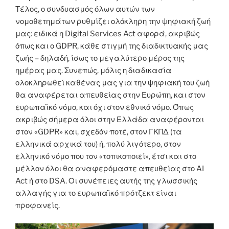
Τέλος, ο συνδυασμός όλων αυτών των
νομοθετημάτων ρυθμίζει ολόκληρη την ψηφιακή ζωή
μας: ειδικά η Digital Services Act αφορά, ακριβώς
όπως και ο GDPR, κάθε στιγμή της διαδικτυακής μας
ζωής – δηλαδή, ίσως το μεγαλύτερο μέρος της
ημέρας μας. Συνεπώς, μόλις η διαδικασία
ολοκληρωθεί καθένας μας για την ψηφιακή του ζωή
θα αναφέρεται απευθείας στην Ευρώπη, και στον
ευρωπαϊκό νόμο, και όχι στον εθνικό νόμο. Όπως
ακριβώς σήμερα όλοι στην Ελλάδα αναφέρονται
στον «GDPR» και, σχεδόν ποτέ, στον ΓΚΠΔ (τα
ελληνικά αρχικά του) ή, πολύ λιγότερο, στον
ελληνικό νόμο που τον «τοπικοποιεί», έτσι και στο
μέλλον όλοι θα αναφερόμαστε απευθείας στο AI
Act ή στο DSA. Οι συνέπειες αυτής της γλωσσικής
αλλαγής για το ευρωπαϊκό πρότζεκτ είναι
προφανείς.