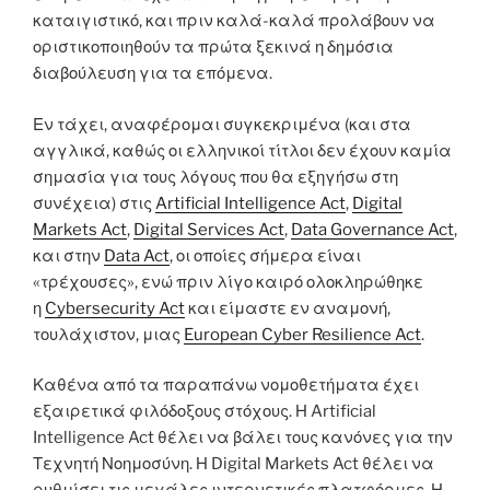
καταιγιστικό, και πριν καλά-καλά προλάβουν να
οριστικοποιηθούν τα πρώτα ξεκινά η δημόσια
διαβούλευση για τα επόμενα.
Εν τάχει, αναφέρομαι συγκεκριμένα (και στα
αγγλικά, καθώς οι ελληνικοί τίτλοι δεν έχουν καμία
σημασία για τους λόγους που θα εξηγήσω στη
συνέχεια) στις
Artificial Intelligence Act
,
Digital
Markets Act
,
Digital Services Act
,
Data Governance Act
,
και στην
Data Act
, οι οποίες σήμερα είναι
«τρέχουσες», ενώ πριν λίγο καιρό ολοκληρώθηκε
η
Cybersecurity Act
και είμαστε εν αναμονή,
τουλάχιστον, μιας
European Cyber Resilience Act
.
Καθένα από τα παραπάνω νομοθετήματα έχει
εξαιρετικά φιλόδοξους στόχους. Η Artificial
Intelligence Act θέλει να βάλει τους κανόνες για την
Τεχνητή Νοημοσύνη. Η Digital Markets Act θέλει να