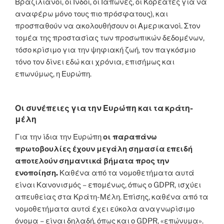
Βραζιλιάνοι, οι Ινδοί, οι Ιάπωνες, οι Κορεάτες για να
αναφέρω μόνο τους πιο πρόσφατους), και
προσπαθούν να ακολουθήσουν οι Αμερικανοί. Στον
τομέα της προστασίας των προσωπικών δεδομένων,
τόσο κρίσιμο για την ψηφιακή ζωή, τον παγκόσμιο
τόνο τον δίνει εδώ και χρόνια, επισήμως και
επωνύμως, η Ευρώπη.
Οι συνέπειες για την Ευρώπη και τα κράτη-
μέλη
Για την ίδια την Ευρώπη
οι παραπάνω
πρωτοβουλίες έχουν μεγάλη σημασία επειδή
αποτελούν σημαντικά βήματα προς την
ενοποίηση.
Καθένα από τα νομοθετήματα αυτά
είναι Κανονισμός – επομένως, όπως ο GDPR, ισχύει
απευθείας στα Κράτη-Μέλη. Επίσης, καθένα από τα
νομοθετήματα αυτά έχει εύκολα αναγνωρίσιμο
όνομα – είναι δηλαδή, όπως και ο GDPR, «επώνυμα».