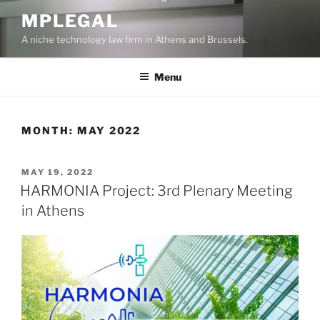
Skip
MPLEGAL
to
A niche technology law firm in Athens and Brussels.
content
Menu
MONTH:
MAY 2022
POSTED
MAY 19, 2022
ON
HARMONIA Project: 3rd Plenary Meeting
in Athens