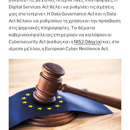
ρυθμίσει τις μεγάλες ιντερνετικές πλατφόρμες. Η
Digital Services Act θέλει να ρυθμίσει τις σχέσεις
μας στο ίντερνετ. Η Data Governance Act και η Data
Act θέλουν να ρυθμίσουν τη χρήση και την πρόσβαση
στις ψηφιακές πληροφορίες. Τα θέματα
κυβερνοασφάλειας επιχειρούν να καλύψουν οι
Cybersecurity Act (καθώς και η
NIS2 Οδηγία
) και, στο
άμεσο μέλλον, η European Cyber Resilience Act.