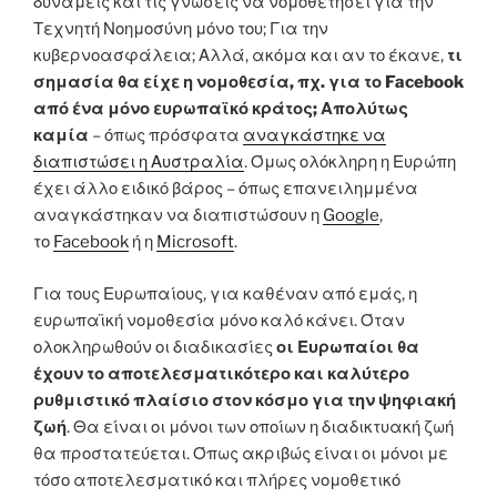
δυνάμεις και τις γνώσεις να νομοθετήσει για την
Τεχνητή Νοημοσύνη μόνο του; Για την
κυβερνοασφάλεια; Αλλά, ακόμα και αν το έκανε,
τι
σημασία θα είχε η νομοθεσία, πχ. για το Facebook
από ένα μόνο ευρωπαϊκό κράτος; Απολύτως
καμία
– όπως πρόσφατα
αναγκάστηκε να
διαπιστώσει η Αυστραλία
. Όμως ολόκληρη η Ευρώπη
έχει άλλο ειδικό βάρος – όπως επανειλημμένα
αναγκάστηκαν να διαπιστώσουν η
Google
,
το
Facebook
ή η
Microsoft
.
Για τους Ευρωπαίους, για καθέναν από εμάς, η
ευρωπαϊκή νομοθεσία μόνο καλό κάνει. Όταν
ολοκληρωθούν οι διαδικασίες
οι Ευρωπαίοι θα
έχουν το αποτελεσματικότερο και καλύτερο
ρυθμιστικό πλαίσιο στον κόσμο για την ψηφιακή
ζωή
. Θα είναι οι μόνοι των οποίων η διαδικτυακή ζωή
θα προστατεύεται. Όπως ακριβώς είναι οι μόνοι με
τόσο αποτελεσματικό και πλήρες νομοθετικό