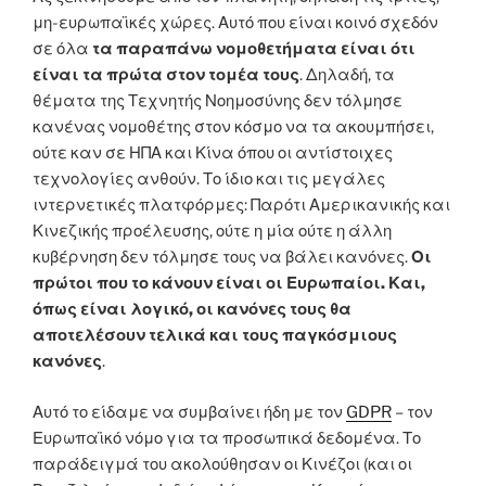
μη-ευρωπαϊκές χώρες. Αυτό που είναι κοινό σχεδόν
σε όλα
τα παραπάνω νομοθετήματα είναι ότι
είναι τα πρώτα στον τομέα τους
. Δηλαδή, τα
θέματα της Τεχνητής Νοημοσύνης δεν τόλμησε
κανένας νομοθέτης στον κόσμο να τα ακουμπήσει,
ούτε καν σε ΗΠΑ και Κίνα όπου οι αντίστοιχες
τεχνολογίες ανθούν. Το ίδιο και τις μεγάλες
ιντερνετικές πλατφόρμες: Παρότι Αμερικανικής και
Κινεζικής προέλευσης, ούτε η μία ούτε η άλλη
κυβέρνηση δεν τόλμησε τους να βάλει κανόνες.
Οι
πρώτοι που το κάνουν είναι οι Ευρωπαίοι. Και,
όπως είναι λογικό, οι κανόνες τους θα
αποτελέσουν τελικά και τους παγκόσμιους
κανόνες
.
Αυτό το είδαμε να συμβαίνει ήδη με τον
GDPR
– τον
Ευρωπαϊκό νόμο για τα προσωπικά δεδομένα. Το
παράδειγμά του ακολούθησαν οι Κινέζοι (και οι