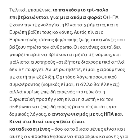
Τελικά, επομένως,
το παγκόσμιο τρί-πολο
επιβεβαιώνεται για μια ακόμα φορά:
Οι ΗΠΑ
έχουν την τεχνολογία, η Κίνα τα χρήματα, και η
Ευρώπη βάζει τους κανόνες. Αυτός είναι ο
Ευρωπαϊκός τρόπος ψηφιακής ζωής, οι κανόνες που
βάζουν πρώτο τον άνθρωπο. Οι κανόνες αυτοί δεν
μπορεί παρά να βρίσκονται μέσα σε νόμους, και
μάλιστα αυστηρούς –οτιδήποτε διαφορετικό απλά
δεν λειτουργεί. Αν με ρωτήσετε, είμαι χαρούμενος
με αυτή την εξέλιξη. Όχι τόσο λόγω προσωπικού
συμφέροντος (νομικός είμαι, τι άλλο θα έλεγα;;)
αλλά κυρίως επειδή αφενός πιστεύω ότι η
Ευρωπαϊκή προσέγγιση είναι η σωστή για τον
άνθρωπο και επειδή αφετέρου πιστεύω ότι, για
δομικούς λόγους,
ο ανταγωνισμός με τις ΗΠΑ και
Κίνα στα δικά τους πεδία είναι
καταδικασμένος
– όσο καταδικασμένες είναι και
αυτές αν προσπαθήσουν να παράξουν κανόνες για