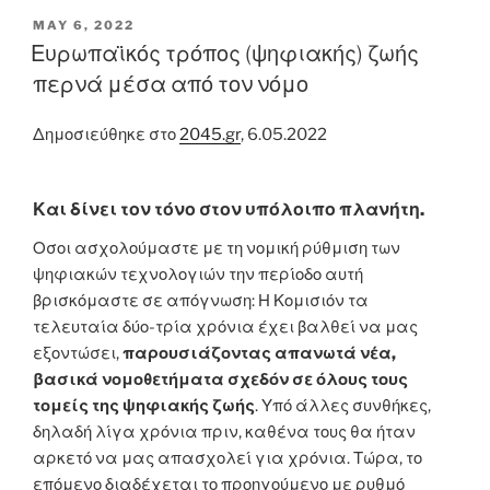
POSTED
MAY 6, 2022
ON
Ευρωπαϊκός τρόπος (ψηφιακής) ζωής
περνά μέσα από τον νόμο
Δημοσιεύθηκε στο
2045.gr
, 6.05.2022
Και δίνει τον τόνο στον υπόλοιπο πλανήτη.
Οσοι ασχολούμαστε με τη νομική ρύθμιση των
ψηφιακών τεχνολογιών την περίοδο αυτή
βρισκόμαστε σε απόγνωση: Η Κομισιόν τα
τελευταία δύο-τρία χρόνια έχει βαλθεί να μας
εξοντώσει,
παρουσιάζοντας απανωτά νέα,
βασικά νομοθετήματα σχεδόν σε όλους τους
τομείς της ψηφιακής ζωής
. Υπό άλλες συνθήκες,
δηλαδή λίγα χρόνια πριν, καθένα τους θα ήταν
αρκετό να μας απασχολεί για χρόνια. Τώρα, το
επόμενο διαδέχεται το προηγούμενο με ρυθμό