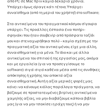
από PC σε Mac πριν καμιά δεκαριά χρόνια.
Υπάρχει όμως άραγε κάτι τέτοιο; Υπάρχει
συναίσθημα (από τη μεριά του χρήστη!) στο software;
Στα αντικείμενα του πραγματικού κόσμου σίγουρα
υπάρχει. Τις προάλλες έσπασα ένα ποτήρι-
σφηνάκι που ήταν σουβενίρ από πρόσφατο ταξίδι
μου και στεναχωρήθηκα πολύ – καμία σχέση με την
πραγματική αξία του αντικειμένου, είχε μια άλλη,
συναισθηματική για μένα. Το ίδιο και με άλλα
αντικείμενα του σπιτιού ή της εργασίας μας, ακόμα
και με εργαλεία (για να προσεγγίσουμε το
software): σιγά-σιγά καθένα μέσα από τις συνθήκες
απόκτησης ή χρήσης του αποκτά αξία
συναισθηματική. Αυτή η αξία μερικές φορές μας
κάνει να κάνουμε κιόλας παράλογα πράγματα, να
βάζουμε σε προστατευμένες βιτρίνες αντικείμενα
χαμηλής αξίας, να μην διαβάζουμε κάποια βιβλία
μας (για να μην τσακίσει η ράχη τους) ή να μην