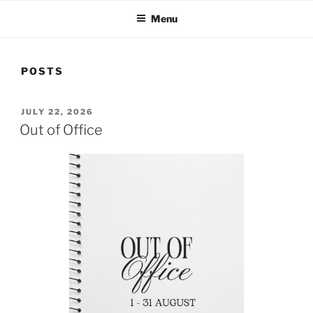
Menu
POSTS
POSTED
JULY 22, 2026
ON
Out of Office