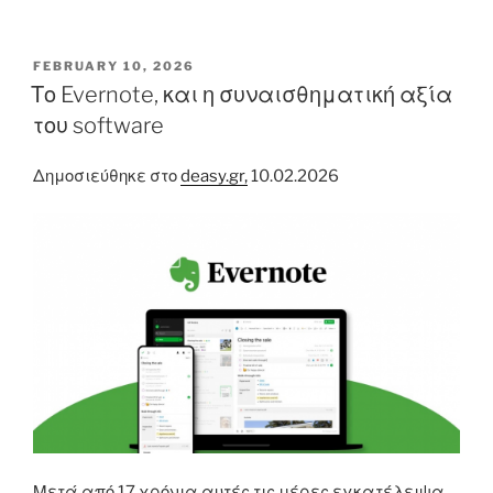
POSTED
FEBRUARY 10, 2026
ON
Το Evernote, και η συναισθηματική αξία
του software
Δημοσιεύθηκε στο
deasy.gr,
10.02.2026
Μετά από 17 χρόνια αυτές τις μέρες εγκατέλειψα