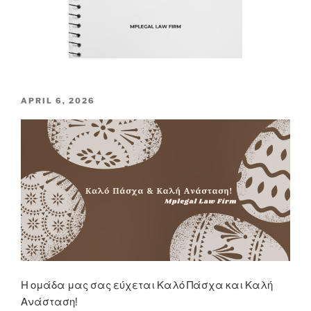
POSTED
APRIL 6, 2026
ON
Η ομάδα μας σας εύχεται Καλό Πάσχα και Καλή
Ανάσταση!