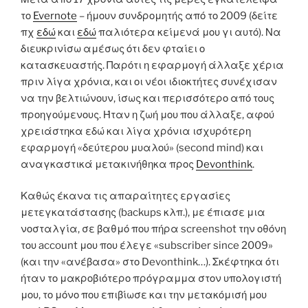
το
Evernote
– ήμουν συνδρομητής από το 2009 (δείτε
πχ
εδώ
και
εδώ
παλιότερα κείμενά μου γι αυτό). Να
διευκρινίσω αμέσως ότι δεν φταίει ο
κατασκευαστής. Παρότι η εφαρμογή άλλαξε χέρια
πριν λίγα χρόνια, και οι νέοι ιδιοκτήτες συνέχισαν
να την βελτιώνουν, ίσως και περισσότερο από τους
προηγούμενους. Ήταν η ζωή μου που άλλαξε, αφού
χρειάστηκα εδώ και λίγα χρόνια ισχυρότερη
εφαρμογή «δεύτερου μυαλού» (second mind) και
αναγκαστικά μετακινήθηκα προς
Devonthink
.
Καθώς έκανα τις απαραίτητες εργασίες
μετεγκατάστασης (backups κλπ.), με έπιασε μια
νοσταλγία, σε βαθμό που πήρα screenshot την οθόνη
του account μου που έλεγε «subscriber since 2009»
(και την «ανέβασα» στο Devonthink…). Σκέφτηκα ότι
ήταν το μακροβιότερο πρόγραμμα στον υπολογιστή
μου, το μόνο που επιβίωσε και την μετακόμισή μου