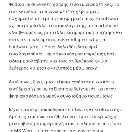
Φυσικά, οι συνθήκες χρήσης είναι διαφορετικές. Τα
αντικείμενα τα πιάνουμε στα χέρια μας,
ερχόμαστε σε άμεση επαφή μαζί τους. Το software
όχι, παρεμβάλλεται ο υπολογιστής, το smartphone
κλπ. (Επομένως, μια άλλη, διαφορετική, συζήτηση θα
ήταν αν συνδεόμαστε συναισθηματικά με το
hardware μας…). Είναι δηλαδή η διαφορά
αναλογικού και ψηφιακού κόσμου: ο πρώτος είναι
αδιαμεσολάβητος για τους ανθρώπους, ενώ ο
δεύτερος γίνεται αντιληπτός μέσω proxy.
Αυτό ίσως εξηγεί μια κάποια απόσταση, αν και η
αντίδρασή μου με το Evernote δείχνει ότι και στον
ψηφιακό κόσμο χωρούν συναισθηματισμοί, ίσως.
Ισχύει αυτό με οποιοδήποτε software; Ξεκάθαρα όχι.
Αμέσως-αμέσως, αν ήθελα να είμαι ειλικρινής, η
μακροβιότερη εφαρμογή στον υπολογιστή μου είναι
το MS Word – είμαι χρήστης σχεδόν από την