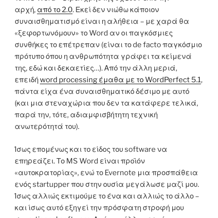
αρχή,
από το 2.0
. Εκεί δεν νιώθω κάποιον
συναισθηματισμό είναι η αλήθεια – με χαρά θα
«ξεφορτωνόμουν» το Word αν οι παγκόσμιες
συνθήκες το επέτρεπαν (είναι το de facto παγκόσμιο
πρότυπο όπου η ανθρωπότητα γράφει τα κείμενά
της, εδώ και δεκαετίες…). Από την άλλη μεριά,
επειδή
word processing έμαθα με το WordPerfect 5.1
,
πάντα είχα ένα συναισθηματικό δέσιμο με αυτό
(και μια στεναχώρια που δεν τα κατάφερε τελικά,
παρά την, τότε, αδιαμφισβήτητη τεχνική
ανωτερότητά του).
Ίσως επομένως και το είδος του software να
επηρεάζει. Το MS Word είναι προϊόν
«αυτοκρατορίας», ενώ το Evernote μια προσπάθεια
ενός startupper που στην ουσία μεγάλωσε μαζί μου.
Ίσως αλλιώς εκτιμούμε το ένα και αλλιώς το άλλο –
και ίσως αυτό εξηγεί την πρόσφατη στροφή μου